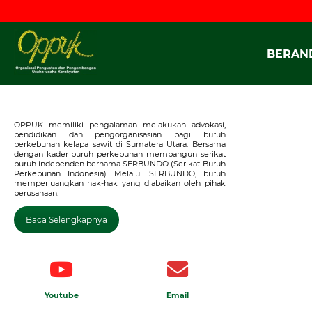
S
k
i
p
BERAN
t
o
c
o
n
OPPUK memiliki pengalaman melakukan advokasi,
pendidikan dan pengorganisasian bagi buruh
t
perkebunan kelapa sawit di Sumatera Utara. Bersama
e
dengan kader buruh perkebunan membangun serikat
buruh independen bernama SERBUNDO (Serikat Buruh
n
Perkebunan Indonesia). Melalui SERBUNDO, buruh
t
memperjuangkan hak-hak yang diabaikan oleh pihak
perusahaan.
Baca Selengkapnya
Youtube
Email