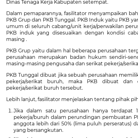
Dinas Tenaga Kerja Kabupaten setempat.
Dalam pemaparannya, fasilitator menyampaikan bah
PKB Grup dan PKB Tunggal. PKB Induk yaitu PKB y
umum di seluruh cabang/unit kerja/perwakilan pe
PKB induk yang disesuaikan dengan kondisi caba
masing .
PKB Grup yaitu dalam hal beberapa perusahaan ter
perusahaan merupakan badan hukum sendiri-send
masing-masing pengusaha dan serikat pekerja/serik
PKB Tunggal dibuat jika sebuah perusahaan memiliki
pekerja/serikat buruh, maka PKB dibuat dan 
pekerja/serikat buruh tersebut.
Lebih lanjut, fasilitator menjelaskan tentang piha
Jika dalam satu perusahaan hanya terdapat 1
pekerja/buruh dalam perundingan pembuatan PK
anggota lebih dari 50% (lima puluh perseratus) d
yang bersangkutan.