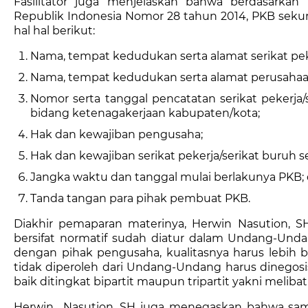
Fasilitator juga menjelaskan bahwa berdasarkan
Republik Indonesia Nomor 28 tahun 2014, PKB se
hal hal berikut:
Nama, tempat kedudukan serta alamat serikat peke
Nama, tempat kedudukan serta alamat perusahaa
Nomor serta tanggal pencatatan serikat pekerja/
bidang ketenagakerjaan kabupaten/kota;
Hak dan kewajiban pengusaha;
Hak dan kewajiban serikat pekerja/serikat buruh s
Jangka waktu dan tanggal mulai berlakunya PKB;
Tanda tangan para pihak pembuat PKB.
Diakhir pemaparan materinya, Herwin Nasution,
bersifat normatif sudah diatur dalam Undang-Unda
dengan pihak pengusaha, kualitasnya harus lebih
tidak diperoleh dari Undang-Undang harus dinegos
baik ditingkat bipartit maupun tripartit yakni meliba
Herwin Nasution, SH juga menegaskan bahwa sam