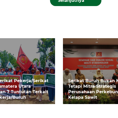
Selanjutnya
Serikat Pekerja/Serikat
Serikat Buruh Bukan 
umatera Utara
Tetapi Mitra Strategis
n 7 Tuntutan Terkait
Perusahaan Perkebu
kerja/Buruh
Kelapa Sawit