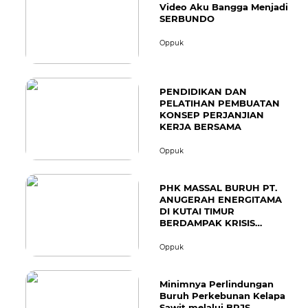
Video Aku Bangga Menjadi
SERBUNDO
Oppuk
PENDIDIKAN DAN
PELATIHAN PEMBUATAN
KONSEP PERJANJIAN
KERJA BERSAMA
Oppuk
PHK MASSAL BURUH PT.
ANUGERAH ENERGITAMA
DI KUTAI TIMUR
BERDAMPAK KRISIS
PANGAN TERHADAP 377
KK
Oppuk
Minimnya Perlindungan
Buruh Perkebunan Kelapa
Sawit melalui BPJS