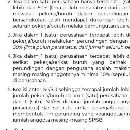
Jika dalam satu perusahaan hanya terdapat 1 (sa
lebih dari 50% (lima puluh perseratus) dari ju
mewakili pekerja/buruh dalam perunding
bersangkutan telah mendapat dukungan lebih d
seluruh pekerja/buruh melalui pemungutan suara
Jika dalam 1 (satu) perusahaan terdapat lebih d
pekerja/buruh melakukan perundingan dengan 
50% (lima puluh perseratus) dari jumlah seluruh p
Jika dalam 1 (satu) perusahaan terdapat lebih da
serikat pekerja/serikat buruh yang berha
perundingan dengan pengusaha adalah maksimal 
masing-masing anggotanya minimal 10% (sepuluh 
di perusahaan.
Koalisi antar SP/SB sehingga tercapai jumlah lebi
jumlah pekerja/buruh dalam 1 (satu) perusahaan, 
dari 1 (satu) SP/SB dimana jumlah anggotany
perseratus) dari seluruh jumlah pekerja/buruh. 
membentuk Tim perunding yang keanggotaannya 
jumlah anggota masing-masing SP/SB.