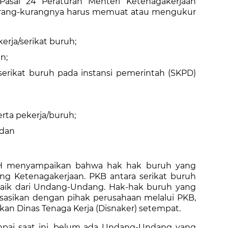
 Pasal 24 Peraturan Menteri Ketenagakerjaan
kurang-kurangnya harus memuat atau mengukur
rja/serikat buruh;
n;
serikat buruh pada instansi pemerintah (SKPD)
erta pekerja/buruh;
 dan
 SH menyampaikan bahwa hak hak buruh yang
ng Ketenagakerjaan. PKB antara serikat buruh
 baik dari Undang-Undang. Hak-hak buruh yang
isasikan dengan pihak perusahaan melalui PKB,
tkan Dinas Tenaga Kerja (Disnaker) setempat.
pai saat ini, belum ada Undang-Undang yang