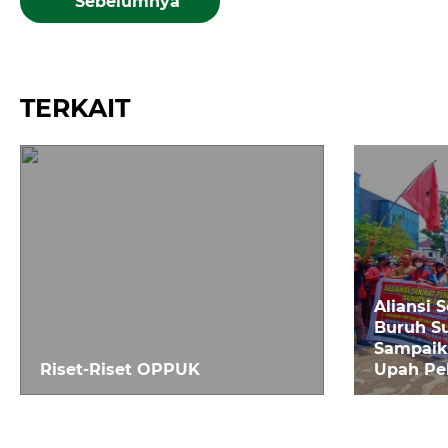
N
Sebelumnya
a
TERKAIT
v
i
g
a
Aliansi 
s
Buruh S
Sampaika
Riset-Riset OPPUK
Upah Pe
i